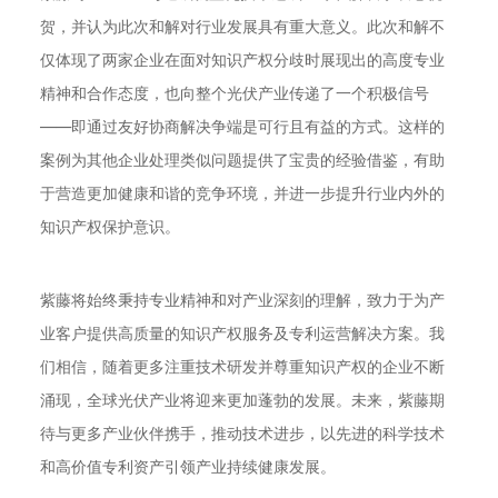
贺，并认为此次和解对行业发展具有重大意义。此次和解不
仅体现了两家企业在面对知识产权分歧时展现出的高度专业
精神和合作态度，也向整个光伏产业传递了一个积极信号
——即通过友好协商解决争端是可行且有益的方式。这样的
案例为其他企业处理类似问题提供了宝贵的经验借鉴，有助
于营造更加健康和谐的竞争环境，并进一步提升行业内外的
知识产权保护意识。
紫藤将始终秉持专业精神和对产业深刻的理解，致力于为产
业客户提供高质量的知识产权服务及专利运营解决方案。我
们相信，随着更多注重技术研发并尊重知识产权的企业不断
涌现，全球光伏产业将迎来更加蓬勃的发展。未来，紫藤期
待与更多产业伙伴携手，推动技术进步，以先进的科学技术
和高价值专利资产引领产业持续健康发展。